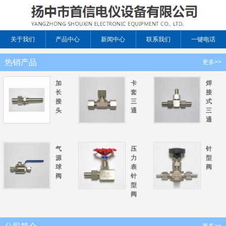
关于我们
产品中心
新闻中心
联系我们
一键电话
热销产品
更多>>
加
卡
焊
长
套
接
接
三
式
头
通
三
通
气
压
针
源
力
型
球
表
阀
阀
针
型
阀
更多>>