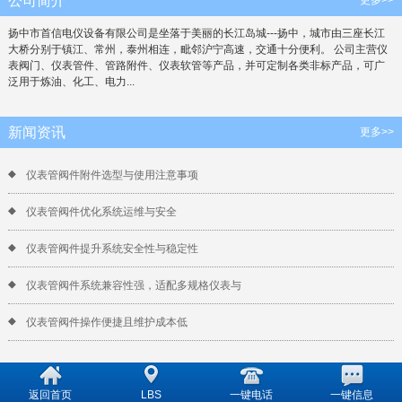
公司简介
扬中市首信电仪设备有限公司是坐落于美丽的长江岛城---扬中，城市由三座长江
大桥分别于镇江、常州，泰州相连，毗邻沪宁高速，交通十分便利。 公司主营仪
表阀门、仪表管件、管路附件、仪表软管等产品，并可定制各类非标产品，可广
泛用于炼油、化工、电力...
新闻资讯
更多>>
仪表管阀件附件选型与使用注意事项
仪表管阀件优化系统运维与安全
仪表管阀件提升系统安全性与稳定性
仪表管阀件系统兼容性强，适配多规格仪表与
仪表管阀件操作便捷且维护成本低
返回首页
LBS
一键电话
一键信息